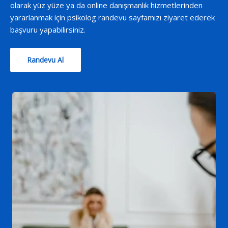
olarak yüz yüze ya da online danışmanlık hizmetlerinden
yararlanmak için psikolog randevu sayfamızı ziyaret ederek
başvuru yapabilirsiniz.
Randevu Al