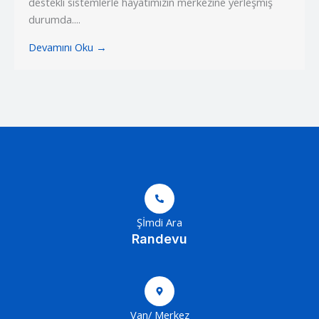
destekli sistemlerle hayatımızın merkezine yerleşmiş
durumda....
Devamını Oku →
Şİmdi Ara
Randevu
Van/ Merkez