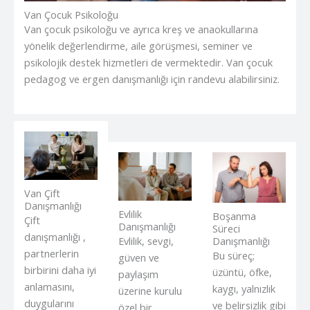
Van Çocuk Psikoloğu
Van çocuk psikoloğu ve ayrıca kreş ve anaokullarına
yönelik değerlendirme, aile görüşmesi, seminer ve
psikolojik destek hizmetleri de vermektedir. Van çocuk
pedagog ve ergen danışmanlığı için randevu alabilirsiniz.
Van Çift
Danışmanlığı
Evlilik
Boşanma
Çift
Danışmanlığı
Süreci
danışmanlığı ,
Evlilik, sevgi,
Danışmanlığı
partnerlerin
Bu süreç;
güven ve
birbirini daha iyi
üzüntü, öfke,
paylaşım
anlamasını,
kaygı, yalnızlık
üzerine kurulu
duygularını
ve belirsizlik gibi
özel bir